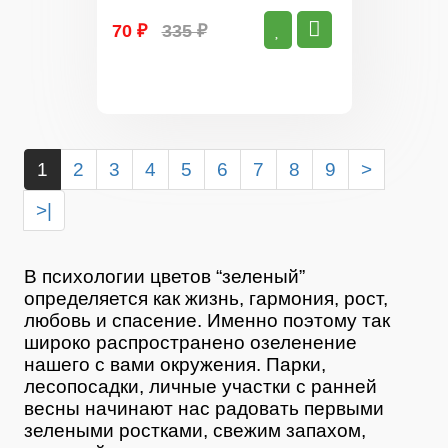
70 ₽
335 ₽
1
2
3
4
5
6
7
8
9
>
>|
В психологии цветов “зеленый”
определяется как жизнь, гармония, рост,
любовь и спасение. Именно поэтому так
широко распространено озеленение
нашего с вами окружения. Парки,
лесопосадки, личные участки с ранней
весны начинают нас радовать первыми
зелеными ростками, свежим запахом,