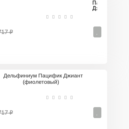
Пацифик
Джиант
(синий)
717 ₽
Дельфини
Пацифик
Джиант
(фиолето
717 ₽