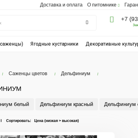
Доставка и оплата
О питомнике
Гаран
+7 (9
За
(саженцы)
Ягодные кустарники
Декоративные культ
Саженцы цветов
Дельфиниум
ИНИУМ
ниум белый
Дельфиниум красный
Дельфиниум 
 I Сортировать: