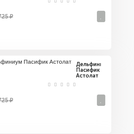
Вайт
725 ₽
Дельфиниум
Пасифик
Астолат
725 ₽