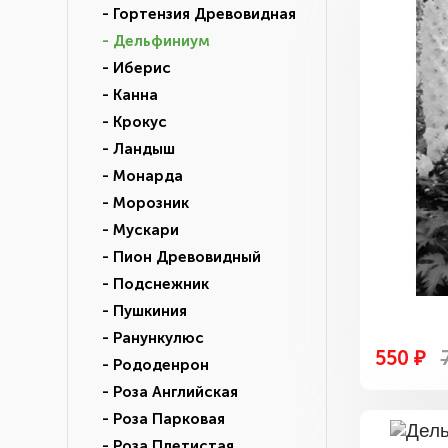
- Гортензия Древовидная
- Дельфиниум
- Иберис
- Канна
- Крокус
- Ландыш
- Монарда
- Морозник
- Мускари
- Пион Древовидный
- Подснежник
- Пушкиния
- Ранункулюс
550 ₽
- Рододенрон
- Роза Английская
- Роза Парковая
- Роза Плетистая