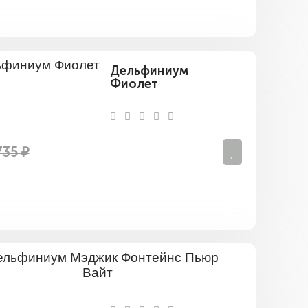
Дельфиниум
Фиолет
735 ₽
Дельфини
Мэджик
Фонтейнс
Пьюр