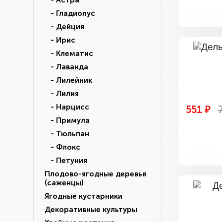
- Астра
- Гладиолус
- Дейция
- Ирис
- Клематис
- Лаванда
- Лилейник
- Лилия
- Нарцисс
551 ₽
- Примула
- Тюльпан
- Флокс
- Петуния
Плодово-ягодные деревья
(саженцы)
Ягодные кустарники
Декоративные культуры