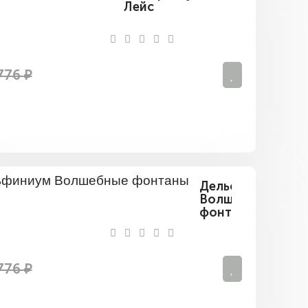
Лейс
776 ₽
Дельфиниум
Волшебные
фонтаны
776 ₽