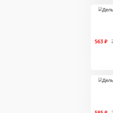
563 ₽
585 ₽