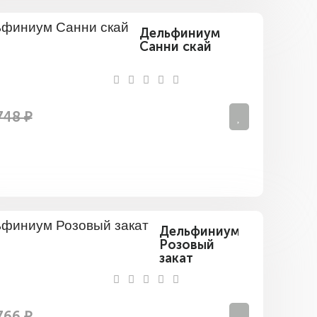
Дельфиниум
Санни скай
748 ₽
Дельфиниум
Розовый
закат
766 ₽