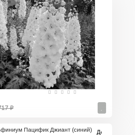
Дельфини
Пацифик
Джиант
(белый)
717 ₽
Дельфиниум