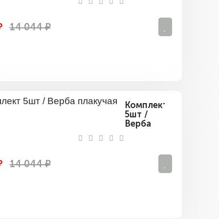
Пендула
(плакучая)
₽
14 044 ₽
Комплект
5шт /
Верба
плакучая
₽
14 044 ₽