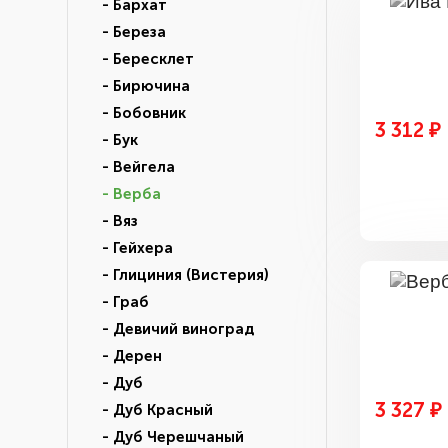
- Бархат
- Береза
- Бересклет
- Бирючина
- Бобовник
3 312 ₽
- Бук
- Вейгела
- Верба
- Вяз
- Гейхера
- Глициния (Вистерия)
- Граб
- Девичий виноград
- Дерен
- Дуб
3 327 ₽
- Дуб Красный
- Дуб Черешчаный