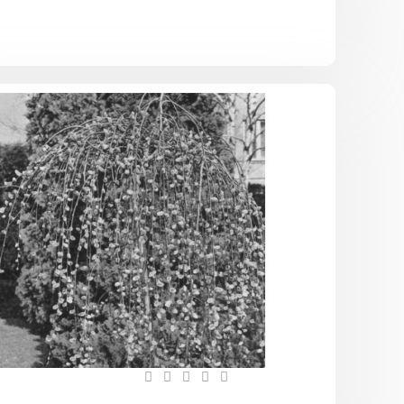
Верба
плакучая