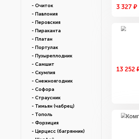
- Очиток
3 327 ₽
- Павлония
- Перовския
- Пираканта
- Платан
- Портулак
- Пузыреплодник
- Самшит
13 252 
- Скумпия
- Снежноягодник
- Софора
- Страусник
- Тимьян (чабрец)
- Тополь
- Форзиция
- Церцисс (багрянник)