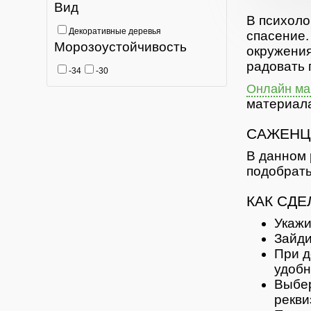
Вид
В психоло
Декоративные деревья
спасение.
Морозоустойчивость
окружения
радовать 
-34
-30
Онлайн маг
материала
САЖЕНЦ
В данном 
подобрать
КАК СДЕ
Укажи
Зайди
При д
удобн
Выбер
рекви