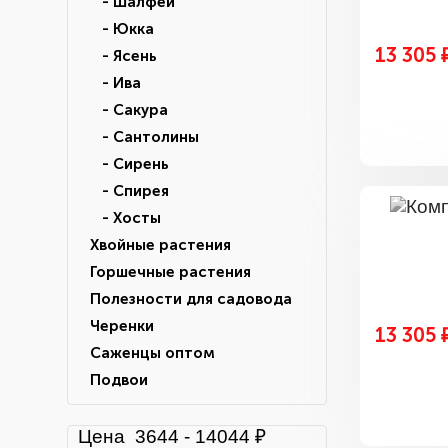
- Шалфей
- Юкка
13 305 
- Ясень
- Ива
- Сакура
- Сантолины
- Сирень
- Спирея
- Хосты
Хвойные растения
Горшечные растения
Полезности для садовода
Черенки
13 305 
Саженцы оптом
Подвои
Цена
3644
-
14044
₽