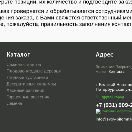
рьте позиции, их количество и подтвердите зака
каз проверяется и обрабатывается сотрудниками
ения заказа, с Вами свяжется ответственный ме
е, пожалуйста, правильность заполнения контак
Каталог
Адрес
Саженцы цветов
Внимание! Закрыто 
Плодово-ягодные деревья
меню -
Контакты
Ягодные кустарники
Декоративные культуры
г. Великий Новгор
Петербургская ул.
Хвойные растения
Горшечные растения
Другой город
Семена
+7 (931) 009-
Заказать обратны
info@svoy-pitomnik