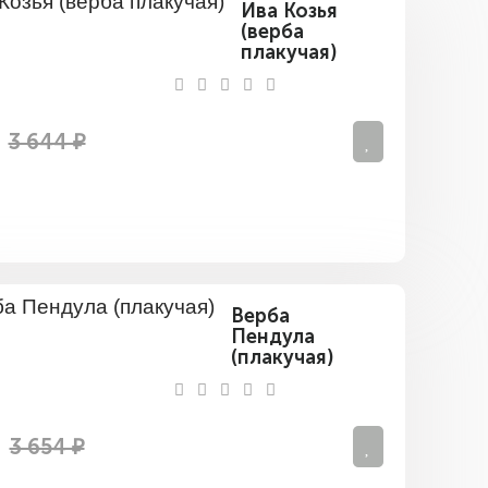
Ива Козья
(верба
плакучая)
3 644 ₽
Верба
Пендула
(плакучая)
3 654 ₽