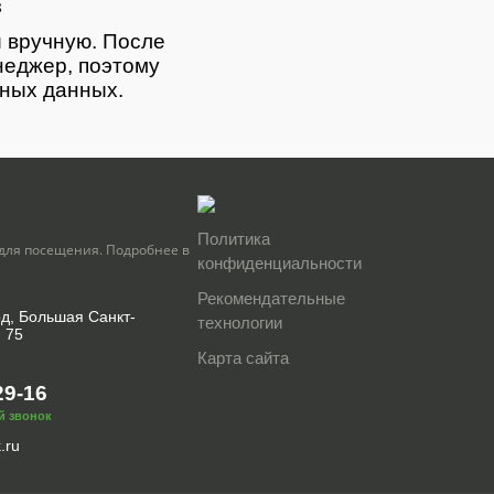
з
 вручную. После
неджер, поэтому
тных данных.
Политика
для посещения. Подробнее в
конфиденциальности
Рекомендательные
од, Большая Санкт-
технологии
, 75
Карта сайта
29-16
й звонок
.ru