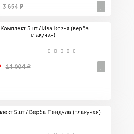
3 654 ₽
Комплект
5шт
/
Ива
Козья
(верба
плакучая)
₽
14 004 ₽
Комплект
5шт
/
Верба