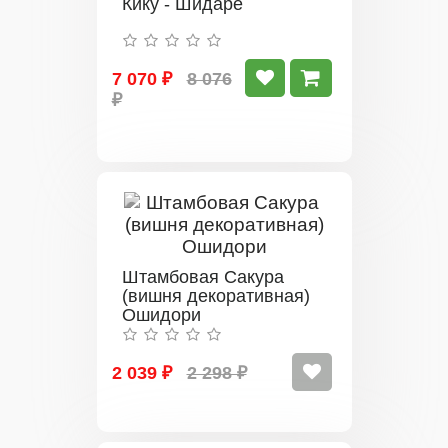
Кику - Шидаре
7 070 ₽
8 076
₽
Штамбовая Сакура
(вишня декоративная)
Ошидори
2 039 ₽
2 298 ₽