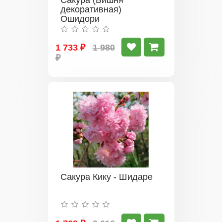
Сакура (Вишня
декоративная)
Ошидори
1 733 ₽
1 980
₽
Сакура Кику - Шидаре