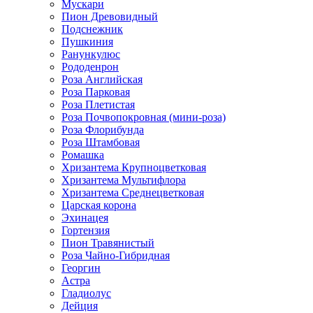
Мускари
Пион Древовидный
Подснежник
Пушкиния
Ранункулюс
Рододенрон
Роза Английская
Роза Парковая
Роза Плетистая
Роза Почвопокровная (мини-роза)
Роза Флорибунда
Роза Штамбовая
Ромашка
Хризантема Крупноцветковая
Хризантема Мультифлора
Хризантема Среднецветковая
Царская корона
Эхинацея
Гортензия
Пион Травянистый
Роза Чайно-Гибридная
Георгин
Астра
Гладиолус
Дейция