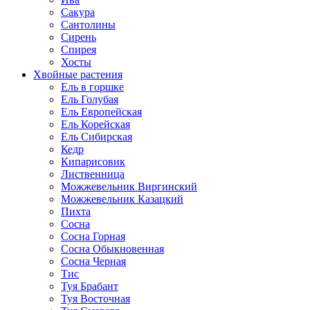
Сакура
Сантолины
Сирень
Спирея
Хосты
Хвойные растения
Ель в горшке
Ель Голубая
Ель Европейская
Ель Корейская
Ель Сибирская
Кедр
Кипарисовик
Лиственница
Можжевельник Виргинский
Можжевельник Казацкий
Пихта
Сосна
Сосна Горная
Сосна Обыкновенная
Сосна Черная
Тис
Туя Брабант
Туя Восточная