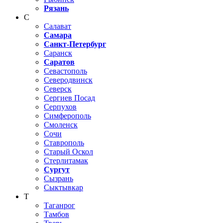
Рязань
С
Салават
Самара
Санкт-Петербург
Саранск
Саратов
Севастополь
Северодвинск
Северск
Сергиев Посад
Серпухов
Симферополь
Смоленск
Сочи
Ставрополь
Старый Оскол
Стерлитамак
Сургут
Сызрань
Сыктывкар
Т
Таганрог
Тамбов