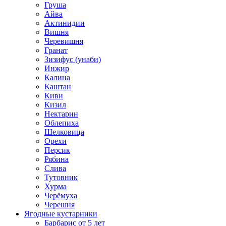
Груша
Айва
Актинидии
Вишня
Черевишня
Гранат
Зизифус (унаби)
Инжир
Калина
Каштан
Киви
Кизил
Нектарин
Облепиха
Шелковица
Орехи
Персик
Рябина
Слива
Тутовник
Хурма
Черёмуха
Черешня
Ягодные кустарники
Барбарис от 5 лет