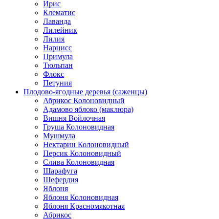
Ирис
Клематис
Лаванда
Лилейник
Лилия
Нарцисс
Примула
Тюльпан
Флокс
Петуния
Плодово-ягодные деревья (саженцы)
Абрикос Колоновидный
Адамово яблоко (маклюра)
Вишня Войлочная
Груша Колоновидная
Мушмула
Нектарин Колоновидный
Персик Колоновидный
Слива Колоновидная
Шарафуга
Шефердия
Яблоня
Яблоня Колоновидная
Яблоня Красномякотная
Абрикос