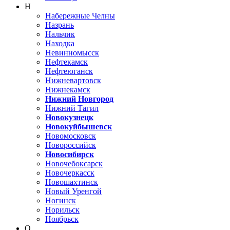
Н
Набережные Челны
Назрань
Нальчик
Находка
Невинномысск
Нефтекамск
Нефтеюганск
Нижневартовск
Нижнекамск
Нижний Новгород
Нижний Тагил
Новокузнецк
Новокуйбышевск
Новомосковск
Новороссийск
Новосибирск
Новочебоксарск
Новочеркасск
Новошахтинск
Новый Уренгой
Ногинск
Норильск
Ноябрьск
О