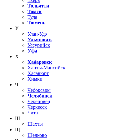
Тверь
Тольятти
Томск
Тула
Тюмень
У
Улан-Удэ
Ульяновск
Уссурийск
Уфа
Х
Хабаровск
Ханты-Мансийск
Хасавюрт
Химки
Ч
Чебоксары
Челябинск
Череповец
Черкесск
Чита
Ш
Шахты
Щ
Щелково