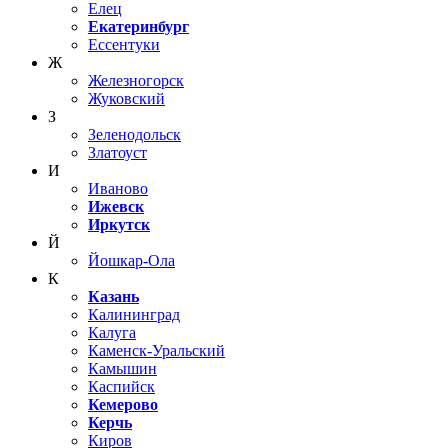
Елец
Екатеринбург
Ессентуки
Ж
Железногорск
Жуковский
З
Зеленодольск
Златоуст
И
Иваново
Ижевск
Иркутск
Й
Йошкар-Ола
К
Казань
Калининград
Калуга
Каменск-Уральский
Камышин
Каспийск
Кемерово
Керчь
Киров