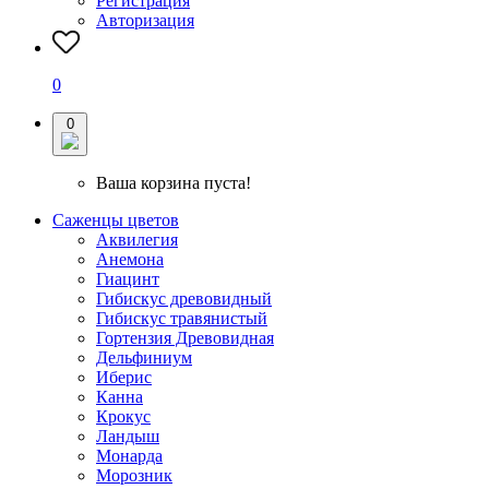
Регистрация
Авторизация
0
0
Ваша корзина пуста!
Саженцы цветов
Аквилегия
Анемона
Гиацинт
Гибискус древовидный
Гибискус травянистый
Гортензия Древовидная
Дельфиниум
Иберис
Канна
Крокус
Ландыш
Монарда
Морозник