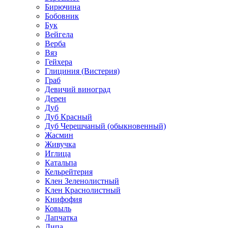
Бирючина
Бобовник
Бук
Вейгела
Верба
Вяз
Гейхера
Глициния (Вистерия)
Граб
Девичий виноград
Дерен
Дуб
Дуб Красный
Дуб Черешчаный (обыкновенный)
Жасмин
Живучка
Иглица
Катальпа
Кельрейтерия
Клен Зеленолистный
Клен Краснолистный
Книфофия
Ковыль
Лапчатка
Липа