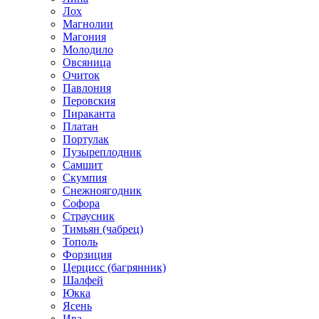
Лох
Магнолии
Магония
Молодило
Овсяница
Очиток
Павлония
Перовския
Пираканта
Платан
Портулак
Пузыреплодник
Самшит
Скумпия
Снежноягодник
Софора
Страусник
Тимьян (чабрец)
Тополь
Форзиция
Церцисс (багрянник)
Шалфей
Юкка
Ясень
Ива