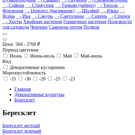
- Софора
- Страусник
- Тимьян (чабрец)
- Тополь
-
Форзиция
- Церцисс (багрянник)
- Шалфей
- Юкка
-
Ясень
- Ива
- Сакура
- Сантолины
- Сирень
- Спирея
- Хосты
Хвойные растения
Горшечные растения
Полезности
для садовода
Черенки
Саженцы оптом
Подвои
Цена
504
-
2700
₽
Период цветения
Июнь
Июнь-июль
Май
Май-июнь
Вид
Декоративные кустарники
Морозоустойчивость
-35
-30
-29
-25
-23
Главная
Декоративные культуры
Бересклет
Бересклет
Бересклет желтый
Бересклет зеленый