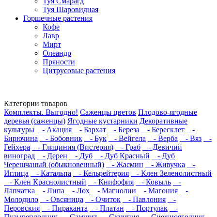
Туя Смарагд
Туя Шаровидная
Горшечные растения
Кофе
Лавр
Мирт
Олеандр
Пряности
Цитрусовые растения
Категории товаров
Комплекты. Выгодно!
Саженцы цветов
Плодово-ягодные
деревья (саженцы)
Ягодные кустарники
Декоративные
культуры
- Акация
- Бархат
- Береза
- Бересклет
-
Бирючина
- Бобовник
- Бук
- Вейгела
- Верба
- Вяз
-
Гейхера
- Глициния (Вистерия)
- Граб
- Девичий
виноград
- Дерен
- Дуб
- Дуб Красный
- Дуб
Черешчаный (обыкновенный)
- Жасмин
- Живучка
-
Иглица
- Катальпа
- Кельрейтерия
- Клен Зеленолистный
- Клен Краснолистный
- Книфофия
- Ковыль
-
Лапчатка
- Липа
- Лох
- Магнолии
- Магония
-
Молодило
- Овсяница
- Очиток
- Павлония
-
Перовския
- Пираканта
- Платан
- Портулак
-
Пузыреплодник
- Самшит
- Скумпия
- Снежноягодник