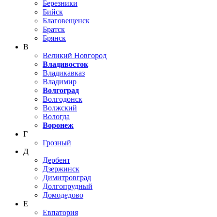
Березники
Бийск
Благовещенск
Братск
Брянск
В
Великий Новгород
Владивосток
Владикавказ
Владимир
Волгоград
Волгодонск
Волжский
Вологда
Воронеж
Г
Грозный
Д
Дербент
Дзержинск
Димитровград
Долгопрудный
Домодедово
Е
Евпатория