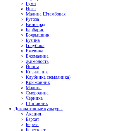
Гуми
Ирга
Малина Штамбовая
Ругоза
Виноград
Барбарис
Боярышник
Бузина
Голубика
Ежевика
Ежемалина
Жимолость
Йошта
Кизильник
Клубника (земляника)
Крыжовник
Малина
Смородина
Черника
Шиповник
Декоративные культуры
Акация
Бархат
Береза
Бересклет