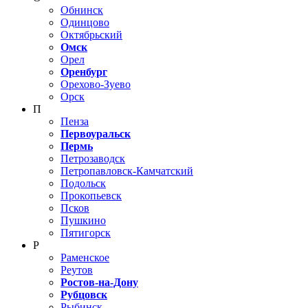
Обнинск
Одинцово
Октябрьский
Омск
Орел
Оренбург
Орехово-Зуево
Орск
П
Пенза
Первоуральск
Пермь
Петрозаводск
Петропавловск-Камчатский
Подольск
Прокопьевск
Псков
Пушкино
Пятигорск
Р
Раменское
Реутов
Ростов-на-Дону
Рубцовск
Рыбинск