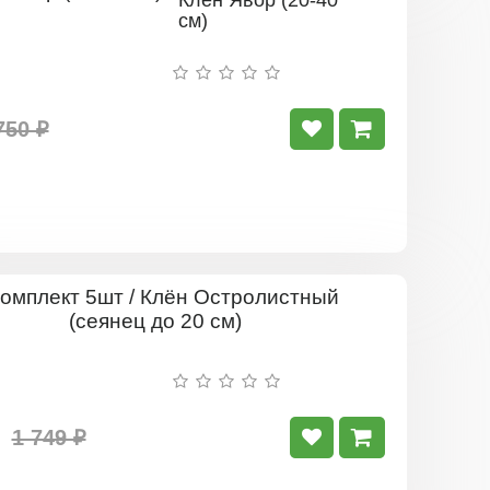
Клён Явор (20-40
см)
750 ₽
Комплект
5шт
/
Клён
Остролист
(сеянец
до
1 749 ₽
20
см)