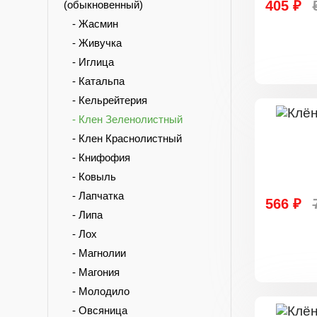
405 ₽
(обыкновенный)
- Жасмин
- Живучка
- Иглица
- Катальпа
- Кельрейтерия
- Клен Зеленолистный
- Клен Краснолистный
- Книфофия
- Ковыль
- Лапчатка
566 ₽
- Липа
- Лох
- Магнолии
- Магония
- Молодило
- Овсяница