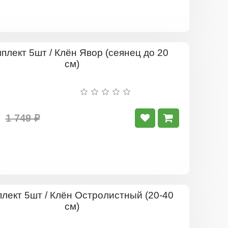
Комплект
5шт
/
Клён
Явор
(сеянец
до
1 749 ₽
20
см)
Комплект
5шт
/