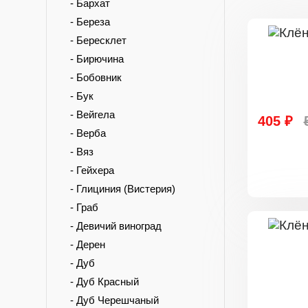
- Бархат
- Береза
- Бересклет
- Бирючина
- Бобовник
- Бук
- Вейгела
405 ₽
- Верба
- Вяз
- Гейхера
- Глициния (Вистерия)
- Граб
- Девичий виноград
- Дерен
- Дуб
- Дуб Красный
- Дуб Черешчаный