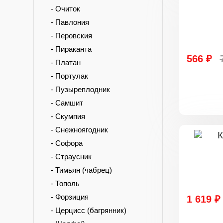
- Очиток
- Павлония
- Перовския
- Пираканта
566 ₽
- Платан
- Портулак
- Пузыреплодник
- Самшит
- Скумпия
- Снежноягодник
- Софора
- Страусник
- Тимьян (чабрец)
- Тополь
- Форзиция
1 619 ₽
- Церцисс (багрянник)