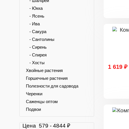
- Шалфей
- Юкка
- Ясень
- Ива
- Сакура
- Сантолины
- Сирень
- Спирея
- Хосты
1 619 ₽
Хвойные растения
Горшечные растения
Полезности для садовода
Черенки
Саженцы оптом
Подвои
Цена
579
-
4844
₽