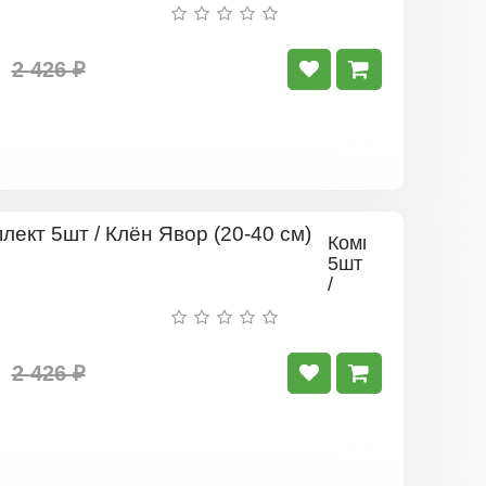
Клён
Остролист
(20-
40
2 426 ₽
см)
Комплект
5шт
/
Клён
Явор
(20-
40
2 426 ₽
см)