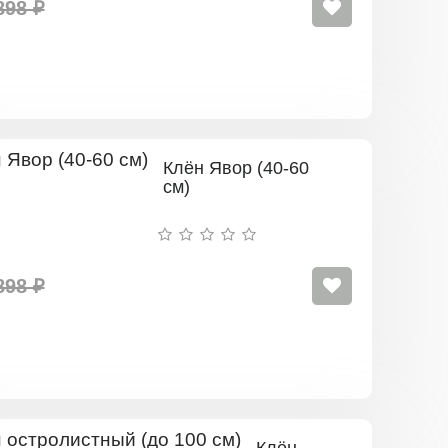
898 ₽
Клён Явор (40-60
см)
898 ₽