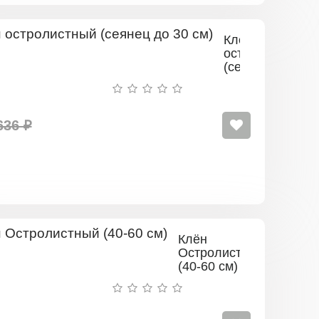
Клен
остролистный
(сеянец
до
30
см)
636 ₽
Клён
Остролистный
(40-60 см)