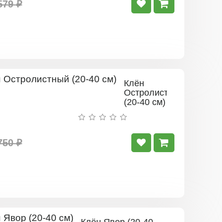
579 ₽
Клён
Остролистный
(20-40 см)
750 ₽