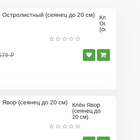
Клён
Остролистный
(сеянец
до
20
см)
579 ₽
Клён Явор
(сеянец до
20 см)