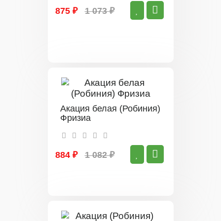
875 ₽
1 073 ₽
Акация белая (Робиния)
Фризиа
884 ₽
1 082 ₽