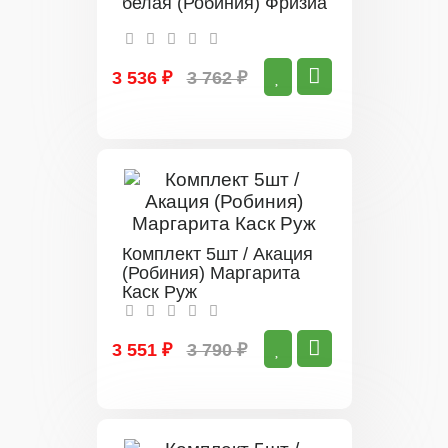
белая (Робиния) Фризиа
3 536 ₽
3 762 ₽
Комплект 5шт / Акация
(Робиния) Маргарита
Каск Руж
3 551 ₽
3 790 ₽