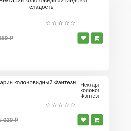
Нектарин
колонови
Медовая
сладость
950 ₽
Нектарин
колоновидный
Фэнтези
1 030 ₽