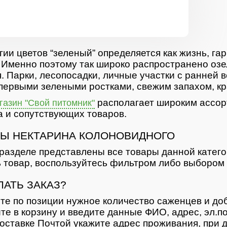
гии цветов “зеленый” определяется как жизнь, гар
 Именно поэтому так широко распространено озе
. Парки, лесопосадки, личные участки с ранней 
первыми зелеными ростками, свежим запахом, кр
располагает широким ассор
азин "Свой питомник"
 и сопутствующих товаров.
Ы НЕКТАРИНА КОЛОНОВИДНОГО
разделе представлены все товары данной катег
 товар, воспользуйтесь фильтром либо выбором 
ЛАТЬ ЗАКАЗ?
те по позиции нужное количество саженцев и доб
те в корзину и введите данные ФИО, адрес, эл.п
оставке Почтой укажите адрес проживания, при д