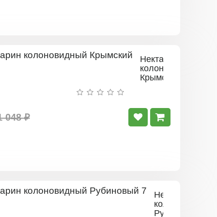
Нектарин
колоновидный
Крымский
1 048 ₽
Нектарин
колоновидный
Рубиновый