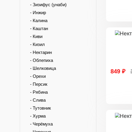
- Зизифус (унаби)
- Инжир
- Калина
- Каштан
- Киви
- Кизил
- Нектарин
- Облепиха
- Шелковица
849 ₽
- Орехи
- Персик
- Рябина
- Слива
- Тутовник
- Хурма
- Черёмуха
- Черешня