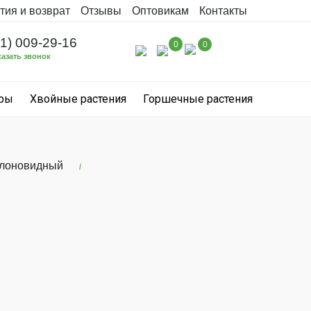
тия и возврат
Отзывы
Оптовикам
Контакты
31) 009-29-16
0
0
казать звонок
уры
Хвойные растения
Горшечные растения
олоновидный