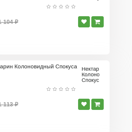
7
1 104 ₽
Нектарин
Колоновидный
Спокуса
1 113 ₽