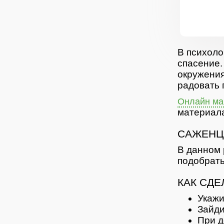
В психоло
спасение.
окружения
радовать 
Онлайн маг
материала
САЖЕНЦ
В данном 
подобрать
КАК СДЕ
Укажи
Зайди
При д