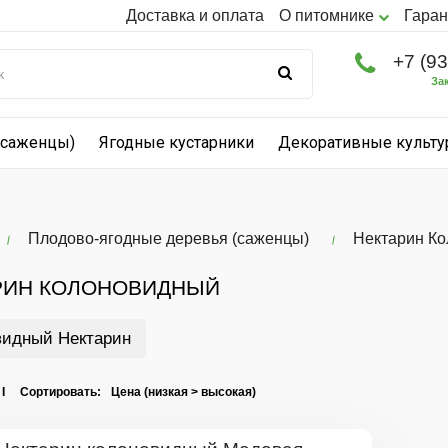
Доставка и оплата
О питомнике
Гаран
+7 (9
За
(саженцы)
Ягодные кустарники
Декоративные культ
Плодово-ягодные деревья (саженцы)
Нектарин К
РИН КОЛОНОВИДНЫЙ
видный Нектарин
 I Сортировать: