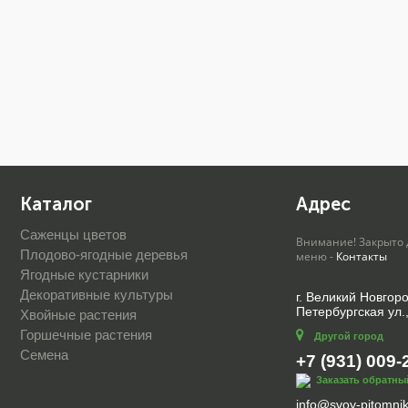
Каталог
Адрес
Саженцы цветов
Внимание! Закрыто 
Плодово-ягодные деревья
меню -
Контакты
Ягодные кустарники
Декоративные культуры
г. Великий Новгор
Петербургская ул.
Хвойные растения
Горшечные растения
Другой город
Семена
+7 (931) 009-
Заказать обратны
info@svoy-pitomnik