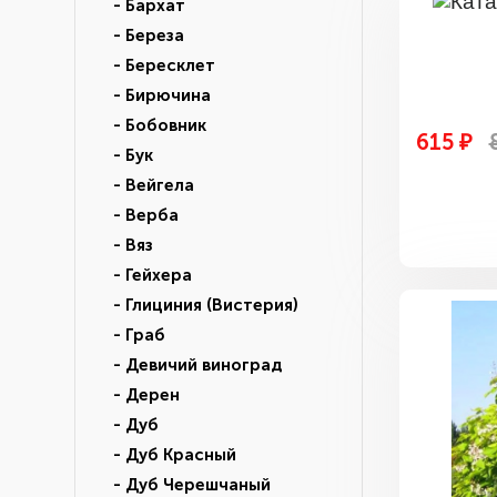
- Бархат
- Береза
- Бересклет
- Бирючина
- Бобовник
615 ₽
- Бук
- Вейгела
- Верба
- Вяз
- Гейхера
- Глициния (Вистерия)
- Граб
- Девичий виноград
- Дерен
- Дуб
- Дуб Красный
- Дуб Черешчаный