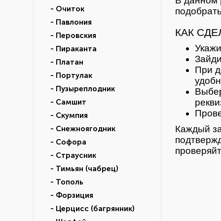
В данном 
- Очиток
подобрать
- Павлония
КАК СДЕ
- Перовския
Укажи
- Пираканта
Зайди
- Платан
При д
- Портулак
удобн
- Пузыреплодник
Выбер
рекви
- Самшит
Прове
- Скумпия
Каждый за
- Снежноягодник
подтвержд
- Софора
проверяйт
- Страусник
- Тимьян (чабрец)
- Тополь
- Форзиция
- Церцисс (багрянник)