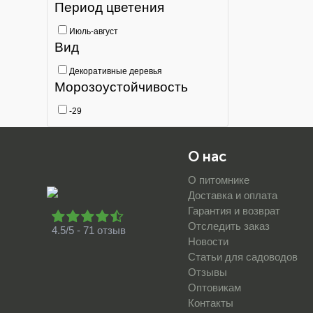
Период цветения
Июль-август
Вид
Декоративные деревья
Морозоустойчивость
-29
О нас
О питомнике
Доставка и оплата
Гарантия и возврат
Отследить заказ
4.5/5 - 71 отзыв
Новости
Статьи для садоводов
Отзывы
Оптовикам
Контакты