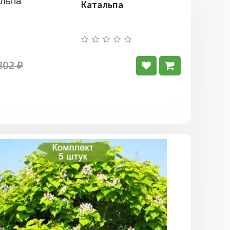
Катальпа
802 ₽
Комплект
5шт
/
Катальпа