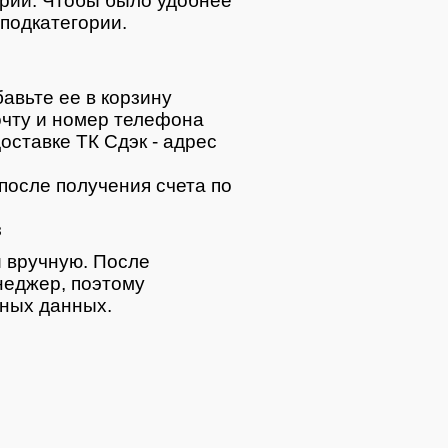
ории. Чтобы было удобнее
подкатегории.
авьте ее в корзину
очту и номер телефона
оставке ТК Сдэк - адрес
после получения счета по
з
 вручную. После
неджер, поэтому
тных данных.