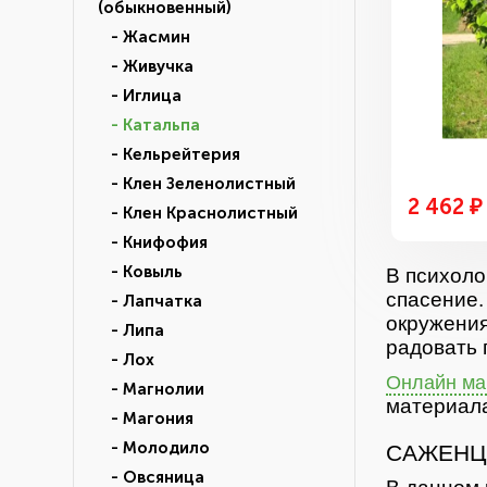
(обыкновенный)
- Жасмин
- Живучка
- Иглица
- Катальпа
- Кельрейтерия
- Клен Зеленолистный
2 462 ₽
- Клен Краснолистный
- Книфофия
- Ковыль
В психоло
спасение.
- Лапчатка
окружения
- Липа
радовать 
- Лох
Онлайн маг
- Магнолии
материала
- Магония
- Молодило
САЖЕНЦ
- Овсяница