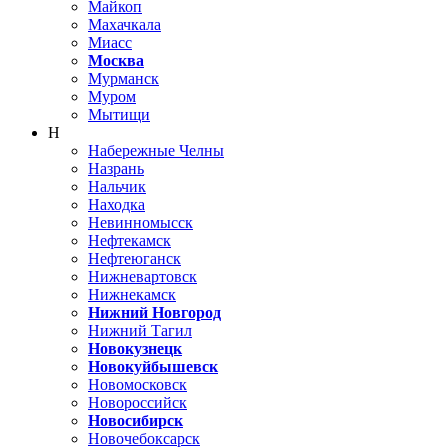
Майкоп
Махачкала
Миасс
Москва
Мурманск
Муром
Мытищи
Н
Набережные Челны
Назрань
Нальчик
Находка
Невинномысск
Нефтекамск
Нефтеюганск
Нижневартовск
Нижнекамск
Нижний Новгород
Нижний Тагил
Новокузнецк
Новокуйбышевск
Новомосковск
Новороссийск
Новосибирск
Новочебоксарск