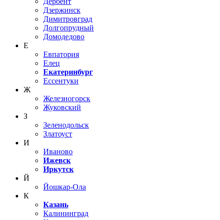
Дербент
Дзержинск
Димитровград
Долгопрудный
Домодедово
Е
Евпатория
Елец
Екатеринбург
Ессентуки
Ж
Железногорск
Жуковский
З
Зеленодольск
Златоуст
И
Иваново
Ижевск
Иркутск
Й
Йошкар-Ола
К
Казань
Калининград