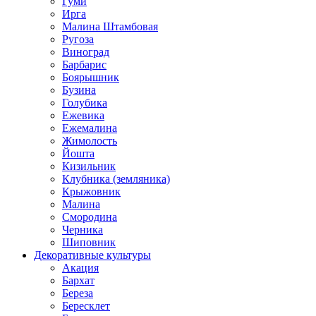
Гуми
Ирга
Малина Штамбовая
Ругоза
Виноград
Барбарис
Боярышник
Бузина
Голубика
Ежевика
Ежемалина
Жимолость
Йошта
Кизильник
Клубника (земляника)
Крыжовник
Малина
Смородина
Черника
Шиповник
Декоративные культуры
Акация
Бархат
Береза
Бересклет