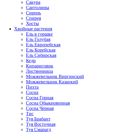
Сакура
Сантолины
Сирень
Спирея
Хосты
Хвойные растения
Ель в горшке
Ель Голубая
Ель Европейская
Ель Корейская
Ель Сибирская
Кедр
Кипарисовик
Лиственница
Можжевельник Виргинский
Можжевельник Казацкий
Пихта
Сосна
Сосна Горная
Сосна Обыкновенная
Сосна Черная
Тис
Туя Брабант
Туя Восточная
Туя Смарагд