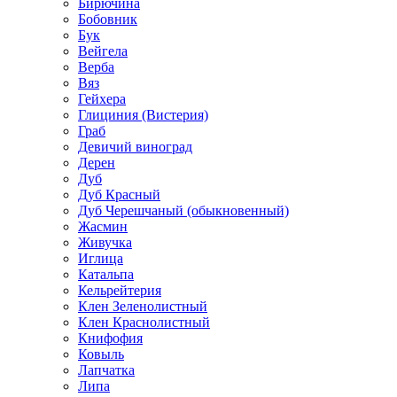
Бирючина
Бобовник
Бук
Вейгела
Верба
Вяз
Гейхера
Глициния (Вистерия)
Граб
Девичий виноград
Дерен
Дуб
Дуб Красный
Дуб Черешчаный (обыкновенный)
Жасмин
Живучка
Иглица
Катальпа
Кельрейтерия
Клен Зеленолистный
Клен Краснолистный
Книфофия
Ковыль
Лапчатка
Липа