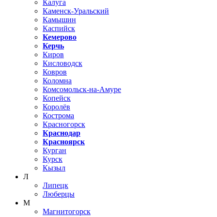
Калуга
Каменск-Уральский
Камышин
Каспийск
Кемерово
Керчь
Киров
Кисловодск
Ковров
Коломна
Комсомольск-на-Амуре
Копейск
Королёв
Кострома
Красногорск
Краснодар
Красноярск
Курган
Курск
Кызыл
Л
Липецк
Люберцы
М
Магнитогорск