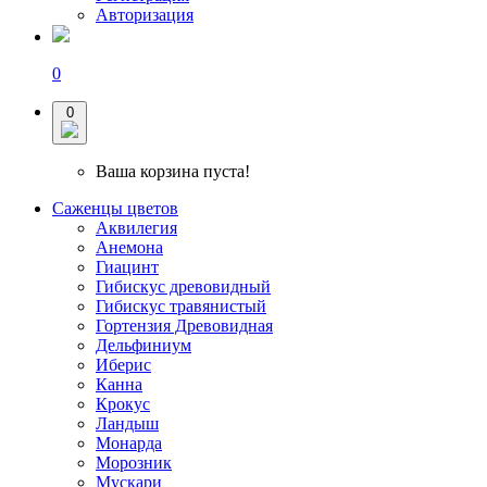
Авторизация
0
0
Ваша корзина пуста!
Саженцы цветов
Аквилегия
Анемона
Гиацинт
Гибискус древовидный
Гибискус травянистый
Гортензия Древовидная
Дельфиниум
Иберис
Канна
Крокус
Ландыш
Монарда
Морозник
Мускари