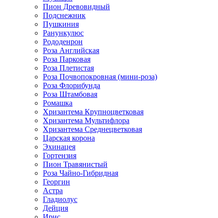
Пион Древовидный
Подснежник
Пушкиния
Ранункулюс
Рододенрон
Роза Английская
Роза Парковая
Роза Плетистая
Роза Почвопокровная (мини-роза)
Роза Флорибунда
Роза Штамбовая
Ромашка
Хризантема Крупноцветковая
Хризантема Мультифлора
Хризантема Среднецветковая
Царская корона
Эхинацея
Гортензия
Пион Травянистый
Роза Чайно-Гибридная
Георгин
Астра
Гладиолус
Дейция
Ирис