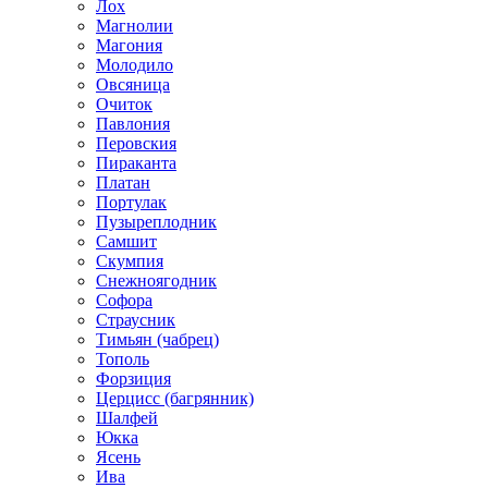
Лох
Магнолии
Магония
Молодило
Овсяница
Очиток
Павлония
Перовския
Пираканта
Платан
Портулак
Пузыреплодник
Самшит
Скумпия
Снежноягодник
Софора
Страусник
Тимьян (чабрец)
Тополь
Форзиция
Церцисс (багрянник)
Шалфей
Юкка
Ясень
Ива