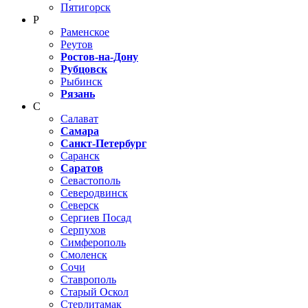
Пятигорск
Р
Раменское
Реутов
Ростов-на-Дону
Рубцовск
Рыбинск
Рязань
С
Салават
Самара
Санкт-Петербург
Саранск
Саратов
Севастополь
Северодвинск
Северск
Сергиев Посад
Серпухов
Симферополь
Смоленск
Сочи
Ставрополь
Старый Оскол
Стерлитамак