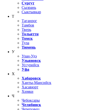
Сургут
Сызрань
Сыктывкар
Т
Таганрог
Тамбов
Тверь
Тольятти
Томск
Тула
Тюмень
У
Улан-Удэ
Ульяновск
Уссурийск
Уфа
Х
Хабаровск
Ханты-Мансийск
Хасавюрт
Химки
Ч
Чебоксары
Челябинск
Череповец