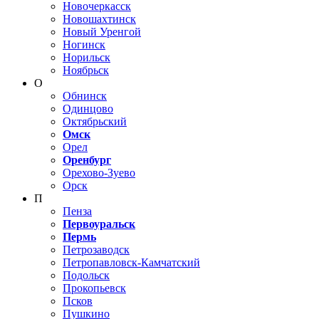
Новочеркасск
Новошахтинск
Новый Уренгой
Ногинск
Норильск
Ноябрьск
О
Обнинск
Одинцово
Октябрьский
Омск
Орел
Оренбург
Орехово-Зуево
Орск
П
Пенза
Первоуральск
Пермь
Петрозаводск
Петропавловск-Камчатский
Подольск
Прокопьевск
Псков
Пушкино