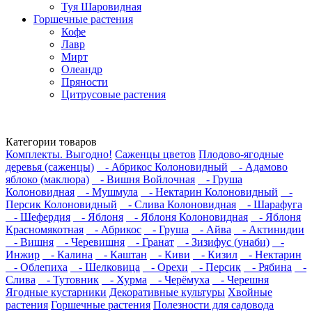
Туя Шаровидная
Горшечные растения
Кофе
Лавр
Мирт
Олеандр
Пряности
Цитрусовые растения
Категории товаров
Комплекты. Выгодно!
Саженцы цветов
Плодово-ягодные
деревья (саженцы)
- Абрикос Колоновидный
- Адамово
яблоко (маклюра)
- Вишня Войлочная
- Груша
Колоновидная
- Мушмула
- Нектарин Колоновидный
-
Персик Колоновидный
- Слива Колоновидная
- Шарафуга
- Шефердия
- Яблоня
- Яблоня Колоновидная
- Яблоня
Красномякотная
- Абрикос
- Груша
- Айва
- Актинидии
- Вишня
- Черевишня
- Гранат
- Зизифус (унаби)
-
Инжир
- Калина
- Каштан
- Киви
- Кизил
- Нектарин
- Облепиха
- Шелковица
- Орехи
- Персик
- Рябина
-
Слива
- Тутовник
- Хурма
- Черёмуха
- Черешня
Ягодные кустарники
Декоративные культуры
Хвойные
растения
Горшечные растения
Полезности для садовода