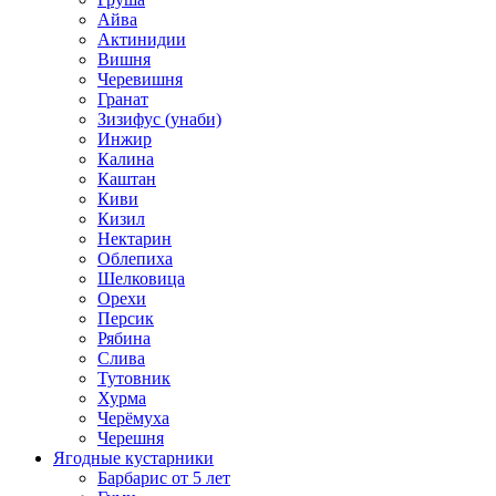
Айва
Актинидии
Вишня
Черевишня
Гранат
Зизифус (унаби)
Инжир
Калина
Каштан
Киви
Кизил
Нектарин
Облепиха
Шелковица
Орехи
Персик
Рябина
Слива
Тутовник
Хурма
Черёмуха
Черешня
Ягодные кустарники
Барбарис от 5 лет