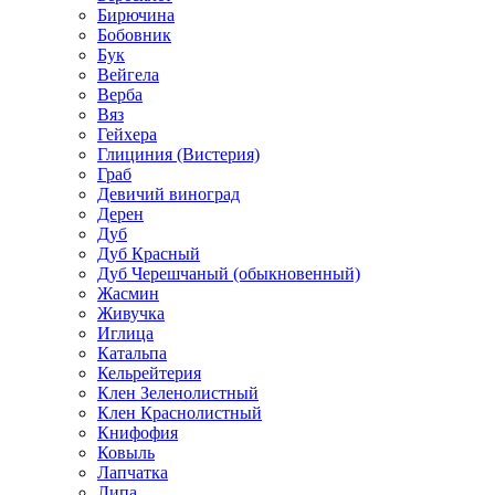
Бирючина
Бобовник
Бук
Вейгела
Верба
Вяз
Гейхера
Глициния (Вистерия)
Граб
Девичий виноград
Дерен
Дуб
Дуб Красный
Дуб Черешчаный (обыкновенный)
Жасмин
Живучка
Иглица
Катальпа
Кельрейтерия
Клен Зеленолистный
Клен Краснолистный
Книфофия
Ковыль
Лапчатка
Липа