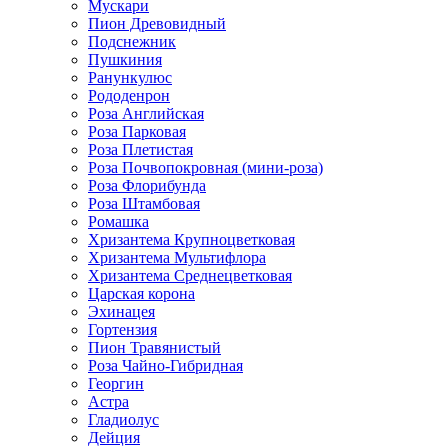
Мускари
Пион Древовидный
Подснежник
Пушкиния
Ранункулюс
Рододенрон
Роза Английская
Роза Парковая
Роза Плетистая
Роза Почвопокровная (мини-роза)
Роза Флорибунда
Роза Штамбовая
Ромашка
Хризантема Крупноцветковая
Хризантема Мультифлора
Хризантема Среднецветковая
Царская корона
Эхинацея
Гортензия
Пион Травянистый
Роза Чайно-Гибридная
Георгин
Астра
Гладиолус
Дейция