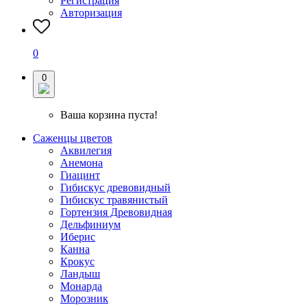
Регистрация
Авторизация
0
0
Ваша корзина пуста!
Саженцы цветов
Аквилегия
Анемона
Гиацинт
Гибискус древовидный
Гибискус травянистый
Гортензия Древовидная
Дельфиниум
Иберис
Канна
Крокус
Ландыш
Монарда
Морозник