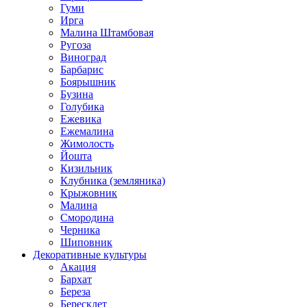
Гуми
Ирга
Малина Штамбовая
Ругоза
Виноград
Барбарис
Боярышник
Бузина
Голубика
Ежевика
Ежемалина
Жимолость
Йошта
Кизильник
Клубника (земляника)
Крыжовник
Малина
Смородина
Черника
Шиповник
Декоративные культуры
Акация
Бархат
Береза
Бересклет