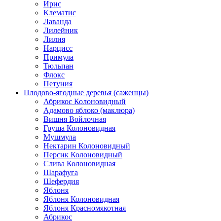
Ирис
Клематис
Лаванда
Лилейник
Лилия
Нарцисс
Примула
Тюльпан
Флокс
Петуния
Плодово-ягодные деревья (саженцы)
Абрикос Колоновидный
Адамово яблоко (маклюра)
Вишня Войлочная
Груша Колоновидная
Мушмула
Нектарин Колоновидный
Персик Колоновидный
Слива Колоновидная
Шарафуга
Шефердия
Яблоня
Яблоня Колоновидная
Яблоня Красномякотная
Абрикос