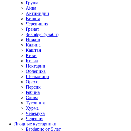
Груша
Айва
Актинидии
Вишня
Черевишня
Гранат
Зизифус (унаби)
Инжир
Калина
Каштан
Киви
Кизил
Нектарин
Облепиха
Шелковица
Орехи
Персик
Рябина
Слива
Тутовник
Хурма
Черёмуха
Черешня
Ягодные кустарники
Барбарис от 5 лет